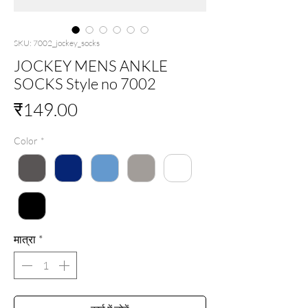
SKU: 7002_jockey_socks
JOCKEY MENS ANKLE
SOCKS Style no 7002
मूल्य
₹149.00
Color
*
मात्रा
*